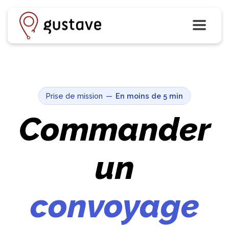
Prise de mission
—
En moins de 5 min
Commander
un
convoyage