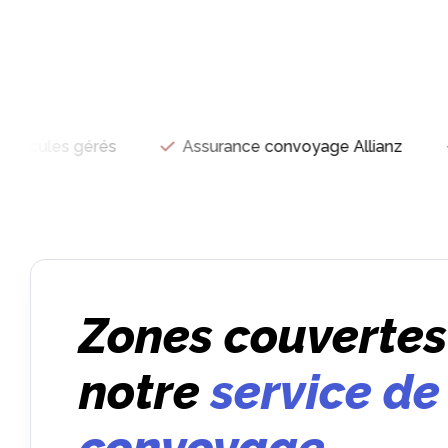
icules gérés
Assurance convoyage Allianz
Zones couvertes
notre
service de
convoyage